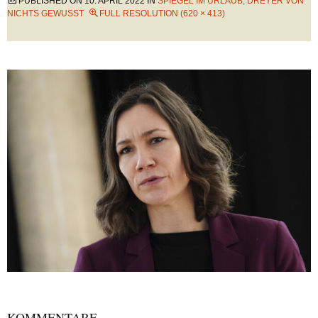
PUBLISHED ON
10. APRIL 2022
IN
SPIEGEL IM URLAUB, DREYER VON
NICHTS GEWUSST
FULL RESOLUTION (620 × 413)
KOMMENTARE