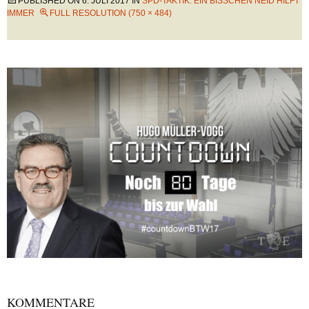
PUBLISHED ON
6. JULI 2017
IN
SPD-TAKTIK: EIN BISSCHEN NEID HILFT I
MMER
FULL RESOLUTION (750 × 484)
KOMMENTARE