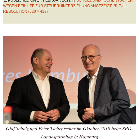
PUBLISHED ON
17. FEBRUAR 2022
IN
SCHOLZ UND TSCHENTSCHER
WEGEN BEIHILFE ZUR STEUERHINTERZIEHUNG ANGEZEIGT
FULL
RESOLUTION (620 × 413)
Olaf Scholz und Peter Tschentscher im Oktober 2018 beim SPD-
Landesparteitag in Hamburg