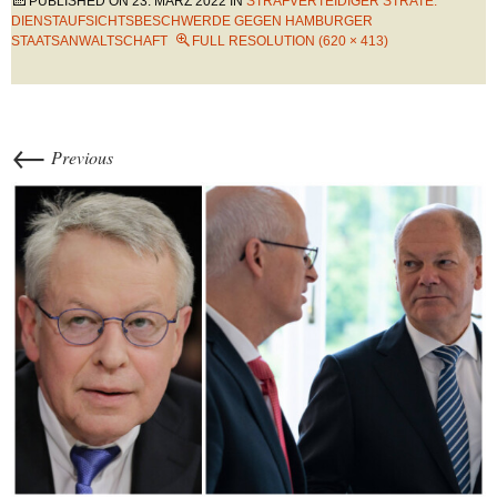
PUBLISHED ON
23. MÄRZ 2022
IN
STRAFVERTEIDIGER STRATE:
DIENSTAUFSICHTSBESCHWERDE GEGEN HAMBURGER
STAATSANWALTSCHAFT
FULL RESOLUTION (620 × 413)
←
Previous