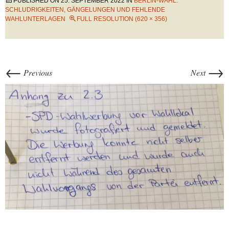
PUBLISHED ON
25. SEPTEMBER 2022
IN
BERLIN-WAHL:
SCHLUDRIGKEITEN, GÄNGELUNGEN UND FEHLENDE
WAHLUNTERLAGEN
FULL RESOLUTION (620 × 356)
←
→
Previous
Next