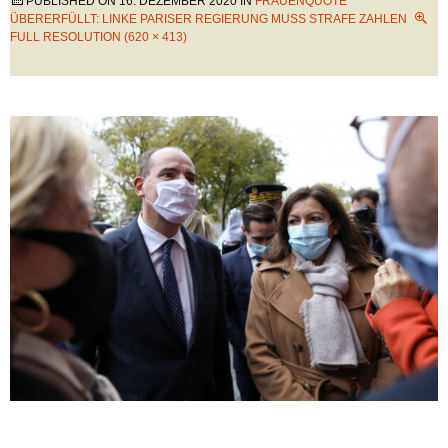
PUBLISHED ON
16. DEZEMBER 2020
IN
FRAUENQUOTE
ÜBERERFÜLLT: LINKE PARISER REGIERUNG MUSS STRAFE ZAHLEN
FULL RESOLUTION (620 × 413)