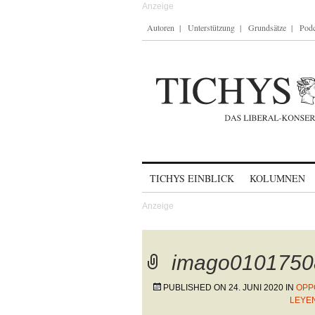
Autoren
Unterstützung
Grundsätze
Podc
Skip to content
TICHYS EINBLICK
KOLUMNEN
imago0101750
PUBLISHED ON
24. JUNI 2020
IN
OPP
LEYE