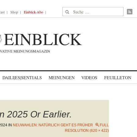
Suche nach:
ast
Shop
Einblick-Abo
DAILI|ES|SENTIALS
MEINUNGEN
VIDEOS
FEUILLETON
n 2025 Or Earlier.
2024
IN
NEUWAHLEN: NATÜRLICH GEHT ES FRÜHER
FULL
RESOLUTION (620 × 422)