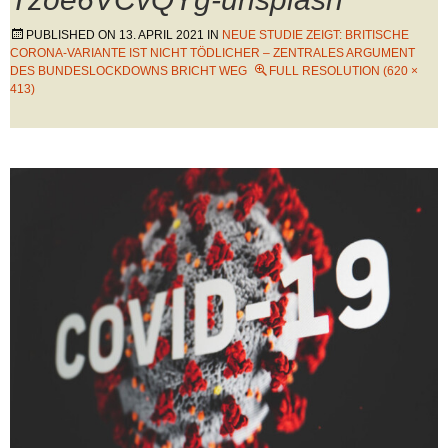
PUBLISHED ON
13. APRIL 2021
IN
NEUE STUDIE ZEIGT: BRITISCHE
CORONA-VARIANTE IST NICHT TÖDLICHER – ZENTRALES ARGUMENT
DES BUNDESLOCKDOWNS BRICHT WEG
FULL RESOLUTION (620 ×
413)