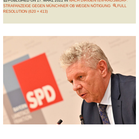
PUBLISHED ON
17. MÄRZ 2022
IN
NACH DIRIGENTEN-RAUSWURF:
STRAFANZEIGE GEGEN MÜNCHNER OB WEGEN NÖTIGUNG
FULL
RESOLUTION (620 × 413)