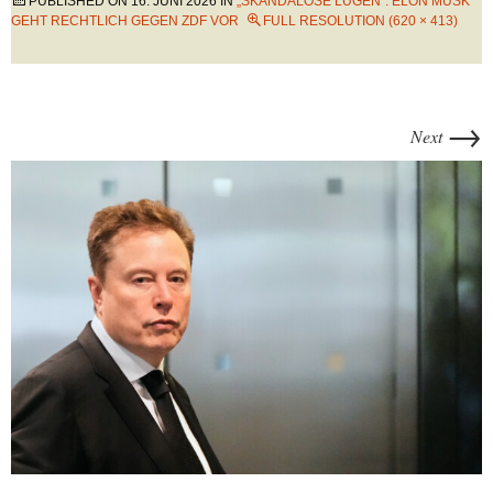
PUBLISHED ON
16. JUNI 2026
IN
„SKANDALÖSE LÜGEN“: ELON MUSK
GEHT RECHTLICH GEGEN ZDF VOR
FULL RESOLUTION (620 × 413)
→
Next