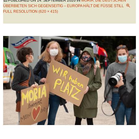
PUBLISHED ON
14. SEPTEMBER 2020
IN
MORIA: DIE DEUTSCHEN
ÜBERBIETEN SICH GEGENSEITIG – EUROPA HÄLT DIE FÜSSE STILL
FULL RESOLUTION (620 × 415)