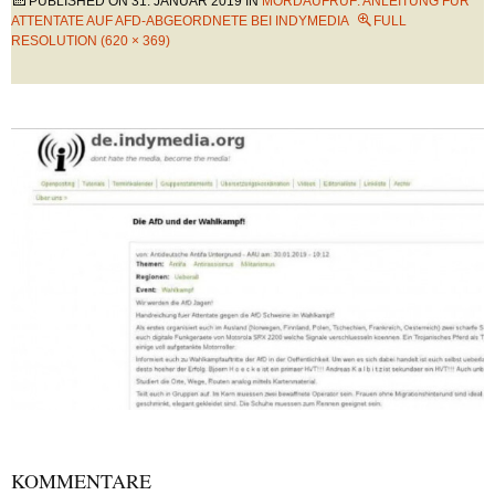
PUBLISHED ON
31. JANUAR 2019
IN
MORDAUFRUF: ANLEITUNG FÜR
ATTENTATE AUF AFD-ABGEORDNETE BEI INDYMEDIA
FULL
RESOLUTION (620 × 369)
KOMMENTARE