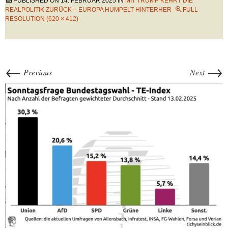
PUBLISHED ON
14. FEBRUAR 2025
IN
MIT TRUMP KEHRT DIE
REALPOLITIK ZURÜCK – EUROPA HUMPELT HINTERHER
FULL
RESOLUTION (620 × 412)
←
→
Previous
Next