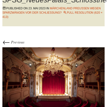
PUBLISHED ON
23. MAI 2023
IN
MÄRCHENLAND PREUSSEN WEGEN S
PARZWÄNGEN VOR DER SCHLIESSUNG?
FULL RESOLUTION (620 ×
413)
←
Previous