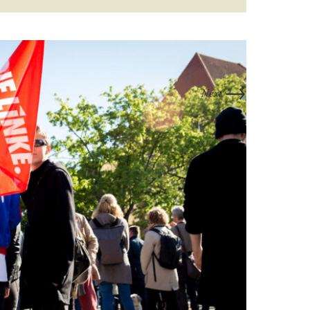
→
Next