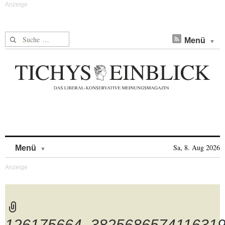
Suche nach:
Menü
Skip to content
Sa, 8. Aug 2026
Menü
126175664_382568657411631