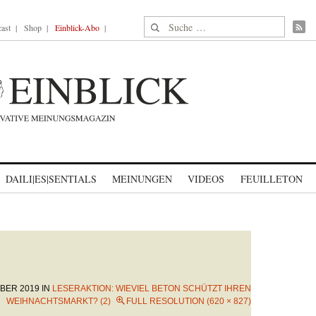
Suche nach:
ast
Shop
Einblick-Abo
DAILI|ES|SENTIALS
MEINUNGEN
VIDEOS
FEUILLETON
MBER 2019
IN
LESERAKTION: WIEVIEL BETON SCHÜTZT IHREN
WEIHNACHTSMARKT? (2)
FULL RESOLUTION (620 × 827)