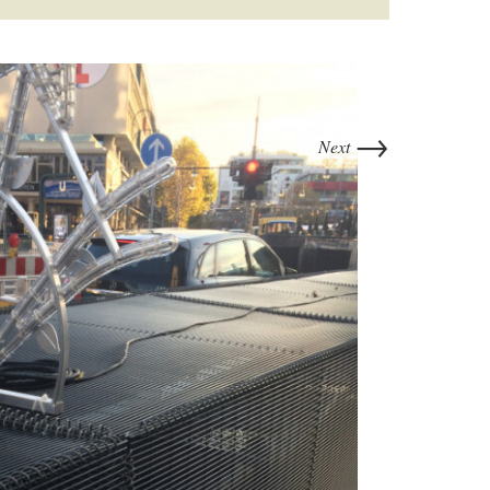
→
Next