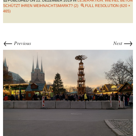
PUBLISHED ON
22. DEZEMBER 2019
IN
LESERAKTION: WIEVIEL BETON
SCHÜTZT IHREN WEIHNACHTSMARKT? (2)
FULL RESOLUTION (620 ×
465)
←
→
Previous
Next