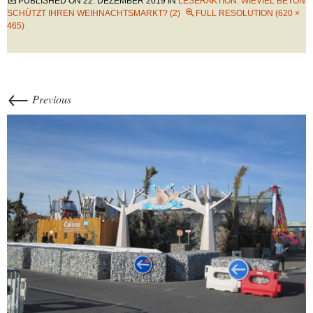
PUBLISHED ON
22. DEZEMBER 2019
IN
LESERAKTION: WIEVIEL BETON
SCHÜTZT IHREN WEIHNACHTSMARKT? (2)
FULL RESOLUTION (620 ×
465)
←
Previous