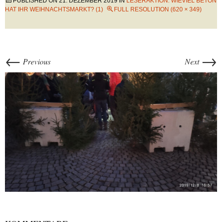
PUBLISHED ON
21. DEZEMBER 2019
IN
LESERAKTION: WIEVIEL BETON
HAT IHR WEIHNACHTSMARKT? (1)
FULL RESOLUTION (620 × 349)
←
→
Previous
Next