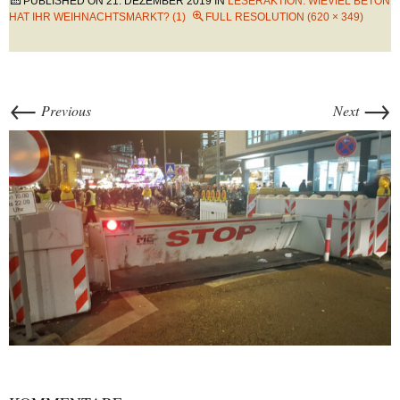
PUBLISHED ON
21. DEZEMBER 2019
IN
LESERAKTION: WIEVIEL BETON
HAT IHR WEIHNACHTSMARKT? (1)
FULL RESOLUTION (620 × 349)
←
→
Previous
Next