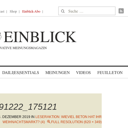
Suche nach:
ast
Shop
Einblick-Abo
DAILI|ES|SENTIALS
MEINUNGEN
VIDEOS
FEUILLETON
191222_175121
4. DEZEMBER 2019
IN
LESERAKTION: WIEVIEL BETON HAT IHR
WEIHNACHTSMARKT? (4)
FULL RESOLUTION (620 × 349)