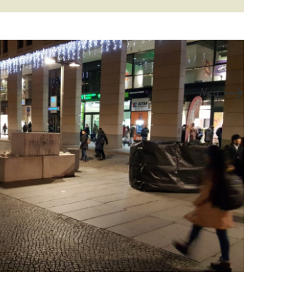
→
Next