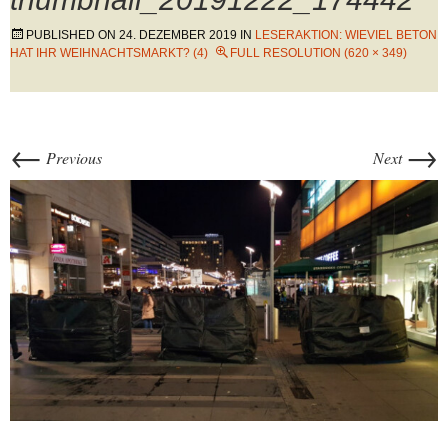
PUBLISHED ON
24. DEZEMBER 2019
IN
LESERAKTION: WIEVIEL BETON
HAT IHR WEIHNACHTSMARKT? (4)
FULL RESOLUTION (620 × 349)
←
→
Previous
Next