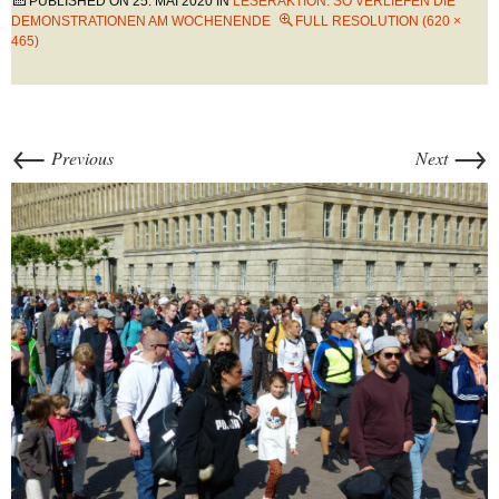
PUBLISHED ON
25. MAI 2020
IN
LESERAKTION: SO VERLIEFEN DIE
DEMONSTRATIONEN AM WOCHENENDE
FULL RESOLUTION (620 ×
465)
←
→
Previous
Next