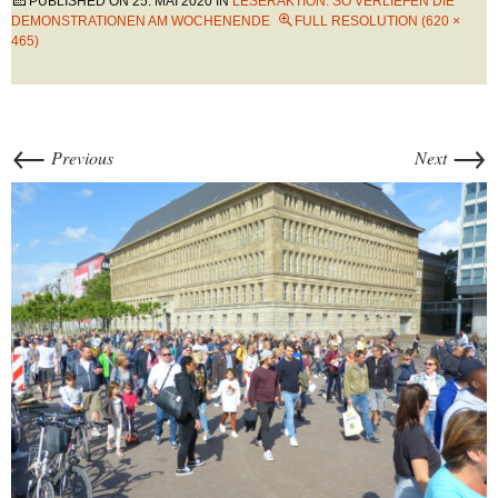
PUBLISHED ON
25. MAI 2020
IN
LESERAKTION: SO VERLIEFEN DIE
DEMONSTRATIONEN AM WOCHENENDE
FULL RESOLUTION (620 ×
465)
←
→
Previous
Next