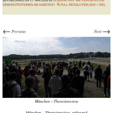
PUBLISHED ON
17. MAI 2020
IN
LESERAKTION: WIE VERLIEFEN DIE
DEMONSTRATIONEN AM SAMSTAG?
FULL RESOLUTION (620 × 350)
←
→
Previous
Next
München – Theresienwiese
München – Theresienwiese, anliegend