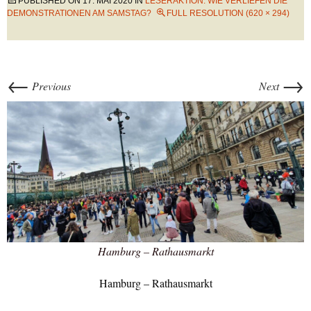
PUBLISHED ON
17. MAI 2020
IN
LESERAKTION: WIE VERLIEFEN DIE
DEMONSTRATIONEN AM SAMSTAG?
FULL RESOLUTION (620 × 294)
←
→
Previous
Next
Hamburg – Rathausmarkt
Hamburg – Rathausmarkt