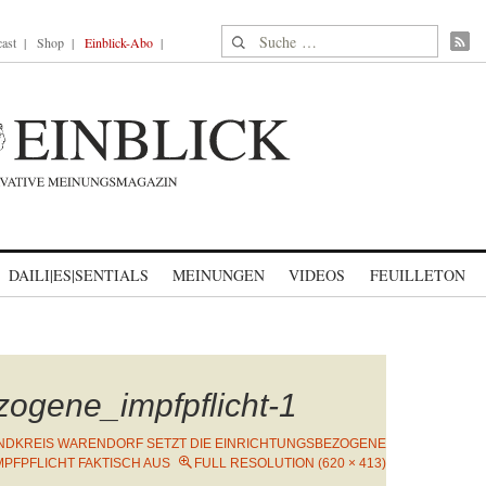
Suche nach:
ast
Shop
Einblick-Abo
DAILI|ES|SENTIALS
MEINUNGEN
VIDEOS
FEUILLETON
zogene_impfpflicht-1
NDKREIS WARENDORF SETZT DIE EINRICHTUNGSBEZOGENE
MPFPFLICHT FAKTISCH AUS
FULL RESOLUTION (620 × 413)