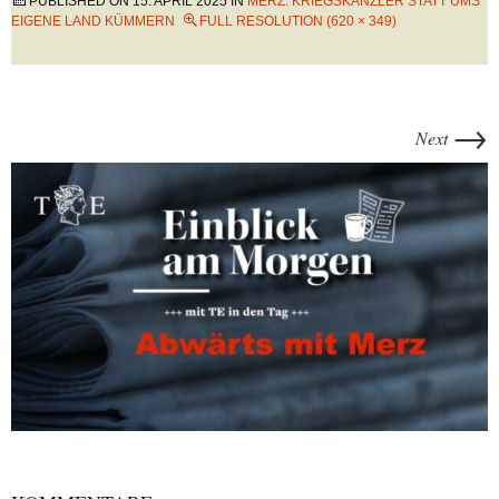
PUBLISHED ON
15. APRIL 2025
IN
MERZ: KRIEGSKANZLER STATT UMS
EIGENE LAND KÜMMERN
FULL RESOLUTION (620 × 349)
→
Next