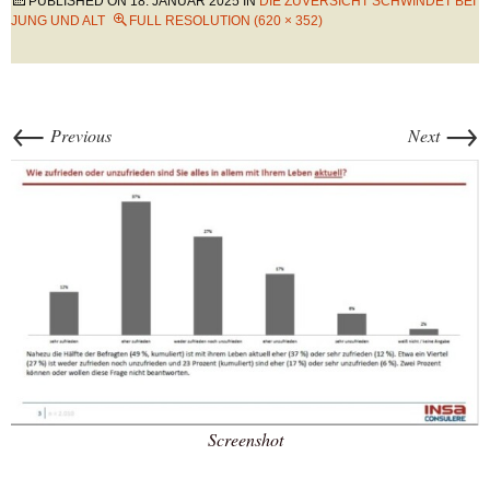
PUBLISHED ON
18. JANUAR 2025
IN
DIE ZUVERSICHT SCHWINDET BEI
JUNG UND ALT
FULL RESOLUTION (620 × 352)
←
→
Previous
Next
Screenshot