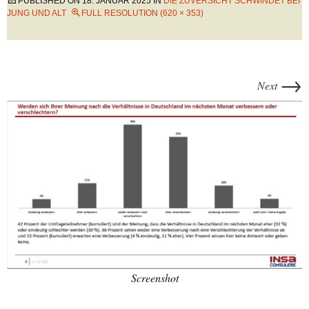
PUBLISHED ON
18. JANUAR 2025
IN
DIE ZUVERSICHT SCHWINDET BEI
JUNG UND ALT
FULL RESOLUTION (620 × 353)
→
Next
Screenshot