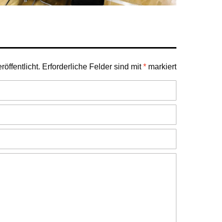
öffentlicht.
Erforderliche Felder sind mit
*
markiert