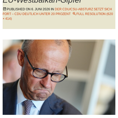
PUBLISHED ON
6. JUNI 2026
IN
DER CDU/CSU-ABSTURZ SETZT SICH
FORT – CDU DEUTLICH UNTER 20 PROZENT
FULL RESOLUTION (620
× 414)