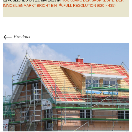
PUBLISHED ON
25. MAI 2023
IN
RÜCKGANG DER BAUKREDITE: DER
IMMOBILIENMARKT BRICHT EIN
FULL RESOLUTION (620 × 435)
←
Previous