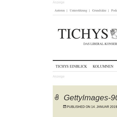
Autoren
Unterstützung
Grundsätze
Podc
Skip to content
TICHYS EINBLICK
KOLUMNEN
GettyImages-9
PUBLISHED ON
14. JANUAR 201