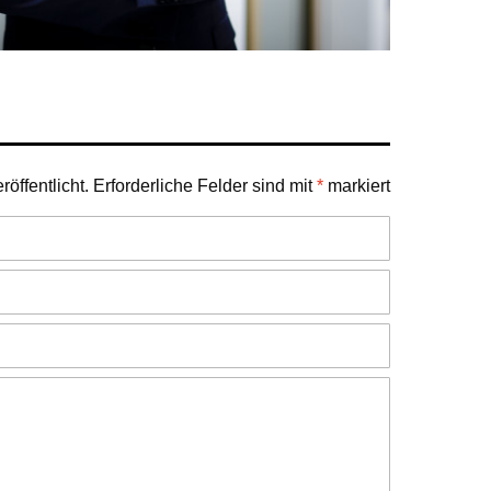
öffentlicht.
Erforderliche Felder sind mit
*
markiert