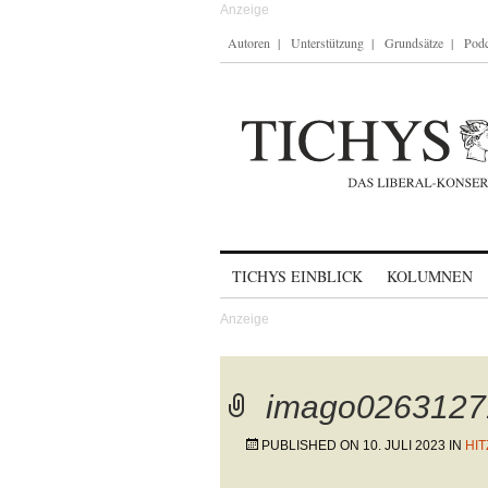
Autoren
Unterstützung
Grundsätze
Podc
Skip to content
TICHYS EINBLICK
KOLUMNEN
imago0263127
PUBLISHED ON
10. JULI 2023
IN
HI