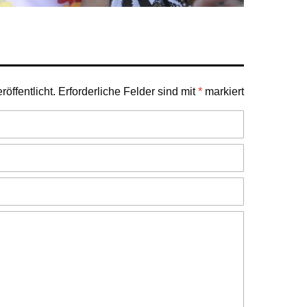
öffentlicht.
Erforderliche Felder sind mit
*
markiert