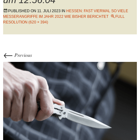
PUBLISHED ON
11. JULI 2023
IN
HESSEN: FAST VIERMAL SO VIELE
MESSERANGRIFFE IM JAHR 2022 WIE BISHER BERICHTET
FULL
RESOLUTION (620 × 394)
←
Previous