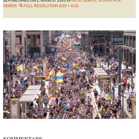
PUBLISHED ON
2. AUGUST 2020
IN
GUTE DEMOS, SCHLECHTE
DEMOS
FULL RESOLUTION (620 × 413)
KOMMENTARE