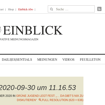
Suche nach:
ast
Shop
Einblick-Abo
DAILI|ES|SENTIALS
MEINUNGEN
VIDEOS
FEUILLETON
 2020-09-30 um 11.16.53
BER 2020
IN
GRÜNE JUGEND LEGT FEST: „… DA GIBT’S NIX ZU
DISKUTIEREN“
FULL RESOLUTION (620 × 636)