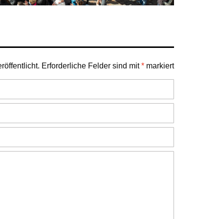
öffentlicht.
Erforderliche Felder sind mit
*
markiert