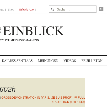
Suche nach:
ast
Shop
Einblick-Abo
DAILI|ES|SENTIALS
MEINUNGEN
VIDEOS
FEUILLETON
602h
N
GROSSDEMONSTRATION IN PARIS: „JE SUIS PROF“
FULL
RESOLUTION (620 × 413)