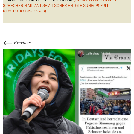
PUBLISHED ON
17. OKTOBER 2023
IN
„FRIDAYS FOR FUTURE“-
SPRECHERIN MIT ANTISEMITISCHER ENTGLEISUNG
FULL
RESOLUTION (620 × 413)
←
Previous