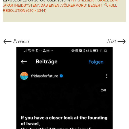
PUBLISHED ON
26. OKTOBER 2023
IN
FFF STILISIERT ISRAEL ZUM
„APARTHEIDSYSTEM“, DAS EINEN „VÖLKERMORD“ BEGEHT
FULL
RESOLUTION (620 × 1344)
←
→
Previous
Next