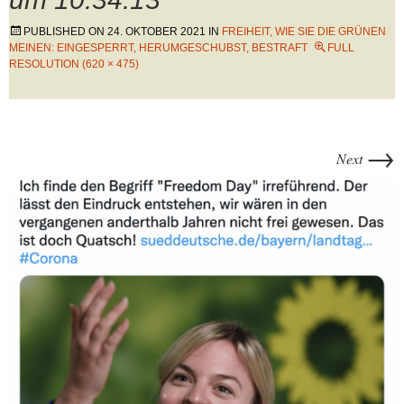
PUBLISHED ON
24. OKTOBER 2021
IN
FREIHEIT, WIE SIE DIE GRÜNEN
MEINEN: EINGESPERRT, HERUMGESCHUBST, BESTRAFT
FULL
RESOLUTION (620 × 475)
→
Next