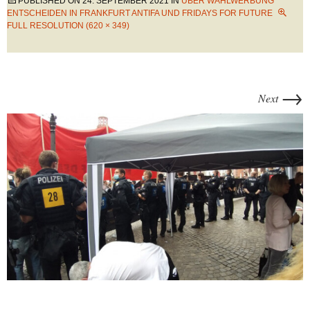
PUBLISHED ON
24. SEPTEMBER 2021
IN
ÜBER WAHLWERBUNG
ENTSCHEIDEN IN FRANKFURT ANTIFA UND FRIDAYS FOR FUTURE
FULL RESOLUTION (620 × 349)
→
Next