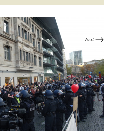
→
Next