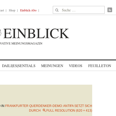
Suche nach:
ast
Shop
Einblick-Abo
DAILI|ES|SENTIALS
MEINUNGEN
VIDEOS
FEUILLETON
0
IN
FRANKFURTER QUERDENKER-DEMO: ANTIFA SETZT SICH
DURCH
FULL RESOLUTION (620 × 413)