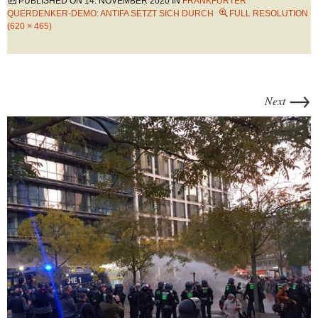
PUBLISHED ON
14. NOVEMBER 2020
IN
FRANKFURTER
QUERDENKER-DEMO: ANTIFA SETZT SICH DURCH
FULL RESOLUTION
(620 × 465)
→
Next