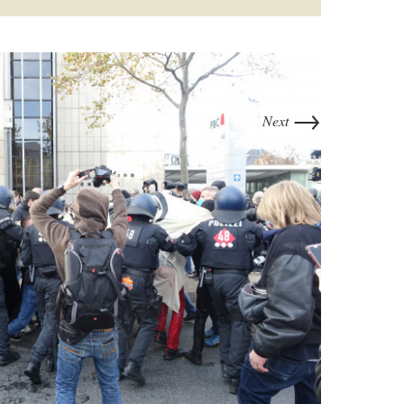
→
Next