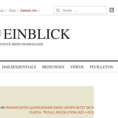
Suche nach:
ast
Shop
Einblick-Abo
DAILI|ES|SENTIALS
MEINUNGEN
VIDEOS
FEUILLETON
0
IN
FRANKFURTER QUERDENKER-DEMO: ANTIFA SETZT SICH
DURCH
FULL RESOLUTION (620 × 413)