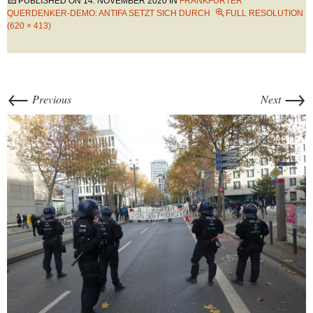
PUBLISHED ON
14. NOVEMBER 2020
IN
FRANKFURTER
QUERDENKER-DEMO: ANTIFA SETZT SICH DURCH
FULL RESOLUTION
(620 × 413)
←
→
Previous
Next