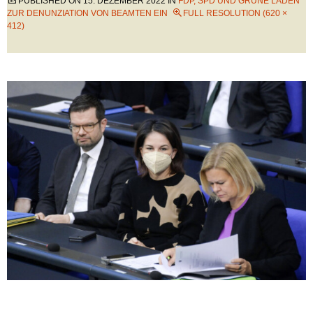
PUBLISHED ON
15. DEZEMBER 2022
IN
FDP, SPD UND GRÜNE LADEN
ZUR DENUNZIATION VON BEAMTEN EIN
FULL RESOLUTION (620 ×
412)